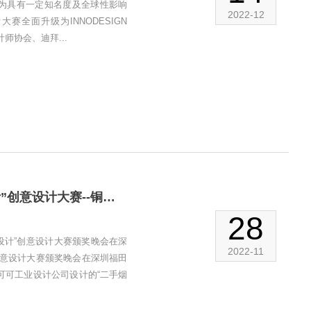
已成为具有一定知名度及全球性影响
2022-12
大赛全面升级为INNODESIGN
师协会、迪拜...
喜讯：热烈祝贺我司荣获第四届灵狮杯“为健康而设计”创意设计大赛--铜狮奖
28
而设计”创意设计大赛颁奖晚会在深
2022-11
”创意设计大赛颁奖晚会在深圳福田
可可工业设计公司设计的“二手烟