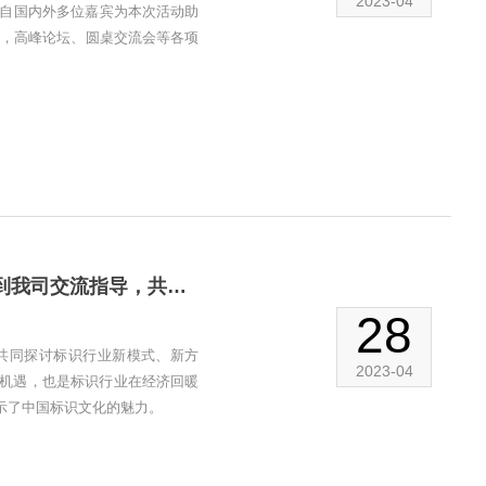
2023-04
了来自国内外多位嘉宾为本次活动助
人，高峰论坛、圆桌交流会等各项
热烈欢迎广州标协、山东标协、青岛标协及其他同仁到我司交流指导，共同探讨标识行业新方向！
28
共同探讨标识行业新模式、新方
2023-04
机遇，也是标识行业在经济回暖
示了中国标识文化的魅力。