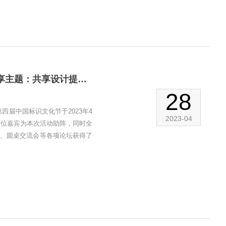
中国标识文化节圆桌交流会，分享嘉宾：杜华兴；分享主题：共享设计提升企业核心竞争力！
28
四届中国标识文化节于2023年4
2023-04
多位嘉宾为本次活动助阵，同时全
坛、圆桌交流会等各项论坛获得了