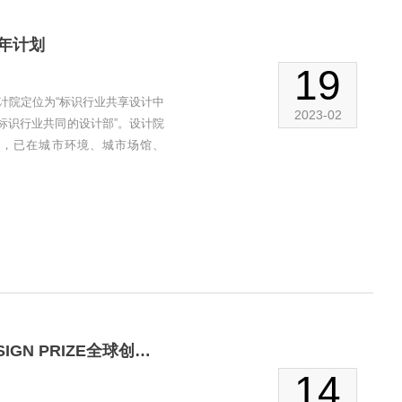
年计划
19
计院定位为“标识行业共享设计中
2023-02
“标识行业共同的设计部”。设计院
验，已在城市环境、城市场馆、
喜讯：热烈祝贺我司荣获法国2022年第九届INNODESIGN PRIZE全球创新设计大赛--银奖SilVer
14