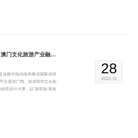
喜讯：热烈祝贺我司荣获2018“双城对话”第二届深圳·澳门文化旅游产业融合发展高峰论坛暨深澳创赛-创新设计奖
28
是连接中国内地和葡语国家的经
2022-11
平台更加广阔。由深圳市文化创
创意设计大赛，以“新双创·新发