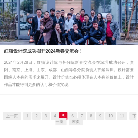
红猫设计院成功召开2024新春交流会！
2024年2月28日，红猫设计院与各分院新春交流会在深圳成功召开，贵
阳、南京、上海、山东、成都、山西等各分院负责人齐聚深圳。设计需要
围绕人本身的需求来展开。设计价值也必须体现在人本身的价值上，设计
作品才能得到更多的认可和价值实现。
上一页
1
2
3
4
5
6
7
8
9
10
11
下
一页
末页